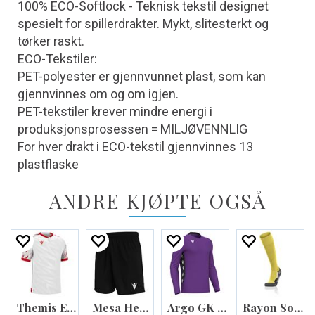
100% ECO-Softlock - Teknisk tekstil designet
spesielt for spillerdrakter. Mykt, slitesterkt og
tørker raskt.
ECO-Tekstiler:
PET-polyester er gjennvunnet plast, som kan
gjennvinnes om og om igjen.
PET-tekstiler krever mindre energi i
produksjonsprosessen = MILJØVENNLIG
For hver drakt i ECO-tekstil gjennvinnes 13
plastflaske
ANDRE KJØPTE OGSÅ
Themis Eco Match Day Shirt
Mesa Hero Short
Argo GK shirt
Rayon Socks