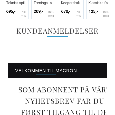
Teknisk spillerdrakt i ECO-tekstil
Trenings- og kampshorts - Unisex
Keeperdrakt - Unisex
Klassiske fotballsokker - Unisex
695,-
209,-
670,-
125,-
Inkl.
Inkl.
Inkl.
Inkl.
mva
mva
mva
mva
KUNDEANMELDELSER
VELKOMMEN TIL MACRON
SOM ABONNENT PÅ VÅRT
NYHETSBREV FÅR DU
FØRST TILGANG TIL DE