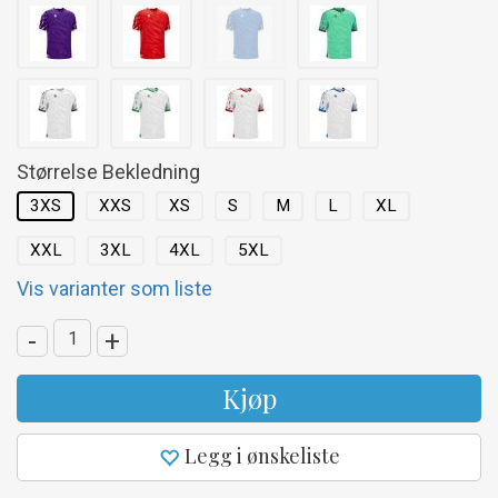
Størrelse Bekledning
3XS
XXS
XS
S
M
L
XL
XXL
3XL
4XL
5XL
Vis varianter som liste
-
+
Kjøp
Legg i ønskeliste