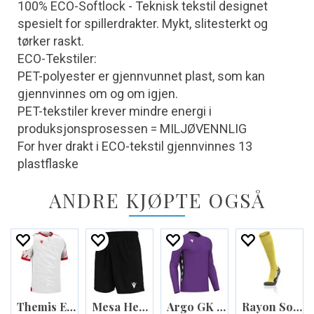
100% ECO-Softlock - Teknisk tekstil designet
spesielt for spillerdrakter. Mykt, slitesterkt og
tørker raskt.
ECO-Tekstiler:
PET-polyester er gjennvunnet plast, som kan
gjennvinnes om og om igjen.
PET-tekstiler krever mindre energi i
produksjonsprosessen = MILJØVENNLIG
For hver drakt i ECO-tekstil gjennvinnes 13
plastflaske
ANDRE KJØPTE OGSÅ
Themis Eco Match Day Shirt
Mesa Hero Short
Argo GK shirt
Rayon Socks