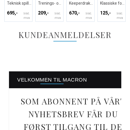
Teknisk spillerdrakt i ECO-tekstil
Trenings- og kampshorts - Unisex
Keeperdrakt - Unisex
Klassiske fotballsokker - Unisex
695,-
209,-
670,-
125,-
Inkl.
Inkl.
Inkl.
Inkl.
mva
mva
mva
mva
KUNDEANMELDELSER
VELKOMMEN TIL MACRON
SOM ABONNENT PÅ VÅRT
NYHETSBREV FÅR DU
FØRST TILGANG TIL DE