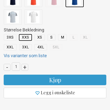
Størrelse Bekledning
3XS
XXS
XS
S
M
L
XL
XXL
3XL
4XL
5XL
Vis varianter som liste
-
+
Kjøp
Legg i ønskeliste